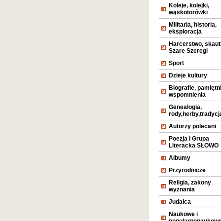
Koleje, kolejki,
wąskotorówki
Militaria, historia,
eksploracja
Harcerstwo, skaut
Szare Szeregi
Sport
Dzieje kultury
Biografie, pamiętni
wspomnienia
Genealogia,
rody,herby,tradycj
Autorzy polecani
Poezja i Grupa
Literacka SŁOWO
Albumy
Przyrodnicze
Religia, zakony
wyznania
Judaica
Naukowe i