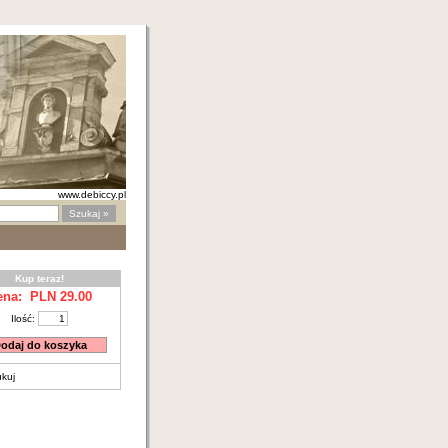
www.debiccy.pl
Kup teraz!
ena: PLN
29.00
Ilość:
ukuj