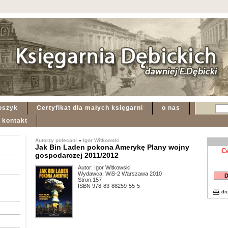
oszyk
Certyfikat dla małych księgarni
o nas
kontakt
Autorzy polecani
»
Igor Witkowski
Jak Bin Laden pokona Amerykę Plany wojny
C
gospodarczej 2011/2012
Autor: Igor Witkowski
Wydawca: WiS-2 Warszawa 2010
Stron:157
ISBN 978-83-88259-55-5
dr