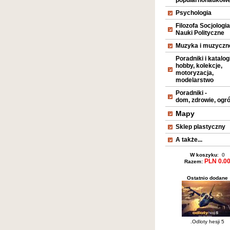
popularnonaukow
Psychologia
Filozofa Socjologia
Nauki Polityczne
Muzyka i muzyczn
Poradniki i katalogi
hobby, kolekcje,
motoryzacja,
modelarstwo
Poradniki -
dom, zdrowie, ogr
Mapy
Sklep plastyczny
A także...
W koszyku
: 0
PLN 0.0
Razem:
Ostatnio dodane
.Odloty hesji 5