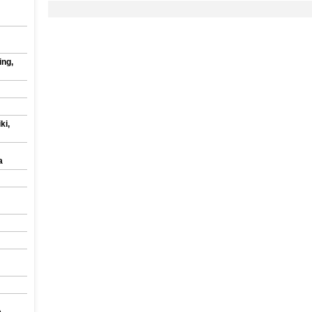
ing,
ki,
a