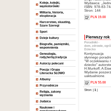
Koleje, kolejki,
Wydawca: „Jedn
wąskotorówki
ISBN: 978-83-74
Stron: 144
Militaria, historia,
eksploracja
PLN 19.00
Harcerstwo, skauting,
Szare Szeregi
Sport
Pierwszy rok 
Dzieje kultury
Poradniki -
Biografie, pamiętniki,
dom, zdrowie, ogró
wspomnienia
Dziecko
Kontynuacja
Genealogia,
rody,herby,tradycja
słynnego poradn
"W oczekiwaniu 
Autorzy polecani
dziecko" autorst
H.Murkoff, A.Eis
Poezja i Grupa
Wydanie poszerz
Literacka SŁOWO
uaktualnione.
Albumy
PLN 55.00
Przyrodnicze
Stron: |
1
|
Religia, zakony
wyznania
Judaica
Naukowe i