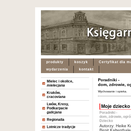
produkty
koszyk
Certyfikat dla m
wydarzenia
kontakt
Poradniki -
Mielec i okolice,
dom, zdrowie, o
mielecjana
Wychowanie i opieka.
Kraków,
cracoviana
Lwów, Kresy,
Moje dzieck
Podkarpacie
galicjana
Poradniki -
dom, zdrowie, ogró
Regionalia
Dziecko
Autorzy: Heike K
Lotnicze tradycje
Birgit Kaltenthale