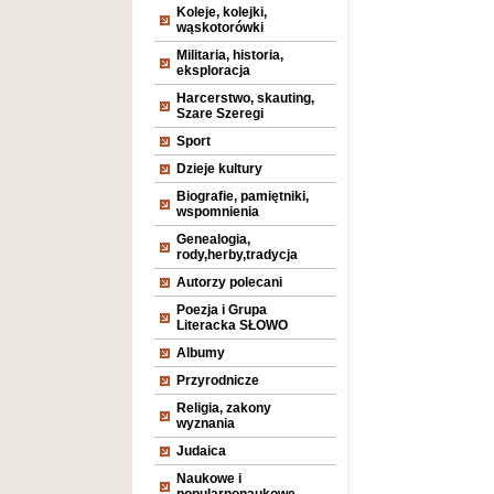
Koleje, kolejki,
wąskotorówki
Militaria, historia,
eksploracja
Harcerstwo, skauting,
Szare Szeregi
Sport
Dzieje kultury
Biografie, pamiętniki,
wspomnienia
Genealogia,
rody,herby,tradycja
Autorzy polecani
Poezja i Grupa
Literacka SŁOWO
Albumy
Przyrodnicze
Religia, zakony
wyznania
Judaica
Naukowe i