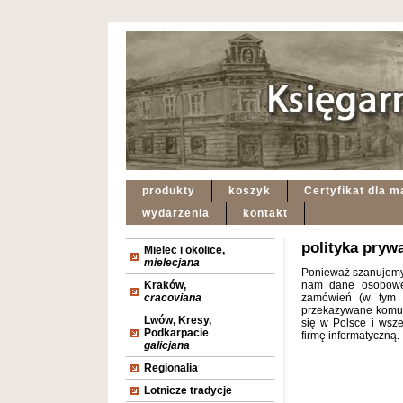
produkty
koszyk
Certyfikat dla m
wydarzenia
kontakt
polityka pryw
Mielec i okolice,
mielecjana
Ponieważ szanujemy
Kraków,
nam dane osobowe i
cracoviana
zamówień (w tym z
przekazywane komuko
Lwów, Kresy,
się w Polsce i wsz
Podkarpacie
firmę informatyczną.
galicjana
Regionalia
Lotnicze tradycje